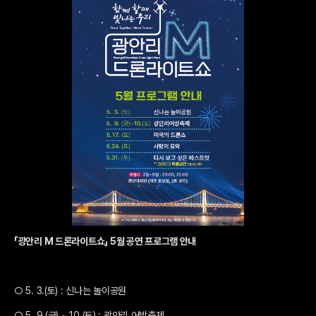
「광안리 M 드론라이트쇼」 5월 공연 프로그램 안내
○ 5. 3.(토) : 신나는 놀이공원
○ 5. 9.(금) ~ 10.(토) : 광안리 어방축제